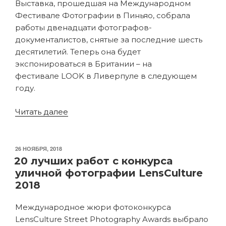
Выставка, прошедшая на Международном
Фестивале Фотографии в Пиньяо, собрала
работы двенадцати фотографов-
документалистов, снятые за последние шесть
десятилетий. Теперь она будет
экспонироваться в Британии – на
фестивале LOOK в Ливерпуле в следующем
году.
«Звёзды
Читать далее
документальной
фотографии
в
ОПУБЛИКОВАНО
26 НОЯБРЯ, 2018
экспозиции
20 лучших работ с конкурса
«Отчётливо»»
уличной фотографии LensCulture
2018
Международное жюри фотоконкурса
LensCulture Street Photography Awards выбрало