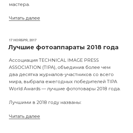
мастера.
«Лучшие
Читать далее
фотографии
2018
по
ОПУБЛИКОВАНО
17 НОЯБРЯ, 2017
версии
Лучшие фотоаппараты 2018 года
Sony
Ассоциация TECHNICAL IMAGE PRESS
World
ASSOCIATION (TIPA), объединив более чем
Photography
два десятка журналов-участников со всего
Awards»
мира, выбрала ежегодных победителей TIPA
World Awards — лучшие фототовары 2018 года.
Лучшими в 2018 году названы:
«Лучшие
Читать далее
фотоаппараты
2018