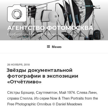
Перейти
к
содержимому
АГЕНТСТВО ФОТОМОСКВА
профессиональная фотосъемка для вас
Меню
ОПУБЛИКОВАНО
26 НОЯБРЯ, 2018
Звёзды документальной
фотографии в экспозиции
«Отчётливо»
Сёстры Брэшер, Саутгемптон, Май 1974. Слева Линн,
справа Стелла. Из серии Now & Then Portraits from the
Free Photographic Omnibus © Daniel Meadows