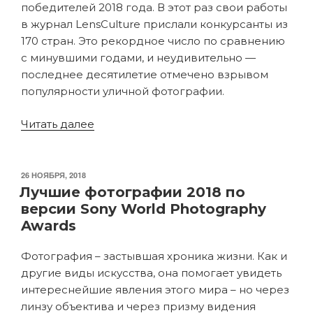
победителей 2018 года. В этот раз свои работы
в журнал LensCulture прислали конкурсанты из
170 стран. Это рекордное число по сравнению
с минувшими годами, и неудивительно —
последнее десятилетие отмечено взрывом
популярности уличной фотографии.
«20
Читать далее
лучших
работ
с
ОПУБЛИКОВАНО
26 НОЯБРЯ, 2018
конкурса
Лучшие фотографии 2018 по
уличной
версии Sony World Photography
фотографии
Awards
LensCulture
Фотография – застывшая хроника жизни. Как и
2018»
другие виды искусства, она помогает увидеть
интереснейшие явления этого мира – но через
линзу объектива и через призму видения