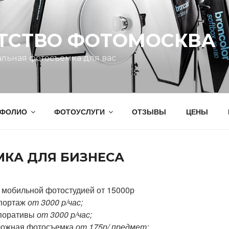
ТСТВО ФОТОМОСКВА
льная фотосъемка для вас
ТФОЛИО
ФОТОУСЛУГИ
ОТЗЫВЫ
ЦЕНЫ
КА ДЛЯ БИЗНЕСА
с мобильной фотостудией от 15000р
портаж
от 3000 р/час;
рпоративы
от 3000 р/час;
аложная фотосъемка
от 175р/ предмет;