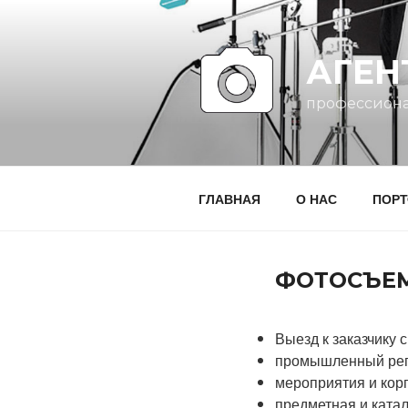
Перейти
к
содержимому
АГЕН
профессиона
ГЛАВНАЯ
О НАС
ПОР
ФОТОСЪЕМ
Выезд к заказчику 
промышленный ре
мероприятия и ко
предметная и кат